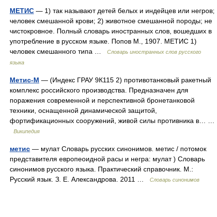
МЕТИС
— 1) так называют детей белых и индейцев или негров;
человек смешанной крови; 2) животное смешанной породы; не
чистокровное. Полный словарь иностранных слов, вошедших в
употребление в русском языке. Попов М., 1907. МЕТИС 1)
человек смешанного типа …
Словарь иностранных слов русского
языка
Метис-М
— (Индекс ГРАУ 9К115 2) противотанковый ракетный
комплекс российского производства. Предназначен для
поражения современной и перспективной бронетанковой
техники, оснащенной динамической защитой,
фортификационных сооружений, живой силы противника в… …
Википедия
метис
— мулат Словарь русских синонимов. метис / потомок
представителя европеоидной расы и негра: мулат ) Словарь
синонимов русского языка. Практический справочник. М.:
Русский язык. З. Е. Александрова. 2011 …
Словарь синонимов