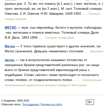
разных рас. 2. То же, что помесь (в 1 знач.). | жен. метиска, и. |
прил. метисный, ая, ое (ко 2 знач.). М. скот. Толковый словарь
Ожегова. С.И. Ожегов, Н.Ю. Шведова. 1949 1992 …
Толковый
словарь Ожегова
МЕТИС
— муж. сын европейца, белого и мулатки, паболдырь;
·наз. метисами и помеси животных. Толковый словарь Даля.
В.И. Даль. 1863 1866 …
Толковый словарь Даля
Метис
— У этого термина существуют и другие значения, см.
Метис (значения). Девушка «мамелюко» (потомки …
Википедия
метис
— так в антропологии называют потомство от
смешанных браков представителей различных рас, но чаще
всего от браков представителей европеоидной расы с
индейцами. Слово «метис» также происходит от испанского
слова: mestizo, от позднелатинского mixtus… …
Универсальный
дополнительный практический толковый словарь И. Мостицкого
© Академик, 2000-2026
18+
Обратная связь:
Техподдержка
,
Реклама на сайте