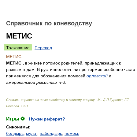
Справочник по коневодству
МЕТИС
Толкование
Перевод
МЕТИС
МЕТИС ,
в жив-ве потомок родителей, принадлежащих к
разным п-дам. В рус. иппологич. лит-ре термин особенно часто
применялся для обозначения помесей
орловской
и
американской рысистых п-д.
Словарь-справочник по коневодству и конному спорту.- М.
.
Д.Я.Гуревич, Г.Т.
Рогалев
.
1991
.
Игры ⚽
Нужен реферат?
Синонимы
:
болдырь
,
мулат
,
паболдырь
,
помесь